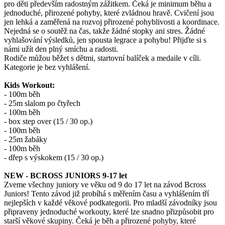
pro děti především radostným zážitkem. Čeká je minimum běhu a
jednoduché, přirozené pohyby, které zvládnou hravě. Cvičení jsou
jen lehká a zaměřená na rozvoj přirozené pohyblivosti a koordinace.
Nejedná se o soutěž na čas, takže žádné stopky ani stres. Žádné
vyhlašování výsledků, jen spousta legrace a pohybu! Přijďte si s
námi užít den plný smíchu a radosti.
Rodiče můžou běžet s dětmi, startovní balíček a medaile v cíli.
Kategorie je bez vyhlášení.
Kids Workout:
- 100m běh
- 25m slalom po čtyřech
- 100m běh
- box step over (15 / 30 op.)
- 100m běh
- 25m žabáky
- 100m běh
- dřep s výskokem (15 / 30 op.)
NEW - BCROSS JUNIORS 9-17 let
Zveme všechny juniory ve věku od 9 do 17 let na závod Bcross
Juniors! Tento závod již probíhá s měřením času a vyhlášením tří
nejlepších v každé věkové podkategorii. Pro mladší závodníky jsou
připraveny jednoduché workouty, které lze snadno přizpůsobit pro
starší věkové skupiny. Čeká je běh a přirozené pohyby, které