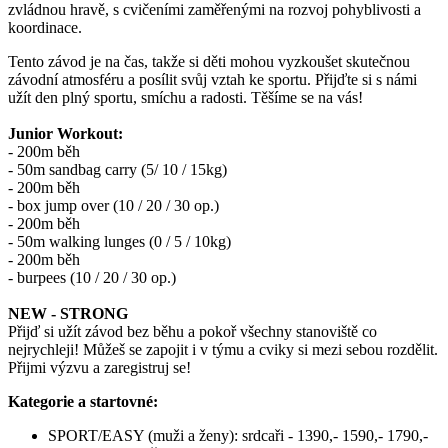
zvládnou hravě, s cvičeními zaměřenými na rozvoj pohyblivosti a
koordinace.
Tento závod je na čas, takže si děti mohou vyzkoušet skutečnou
závodní atmosféru a posílit svůj vztah ke sportu. Přijďte si s námi
užít den plný sportu, smíchu a radosti. Těšíme se na vás!
Junior Workout:
- 200m běh
- 50m sandbag carry (5/ 10 / 15kg)
- 200m běh
- box jump over (10 / 20 / 30 op.)
- 200m běh
- 50m walking lunges (0 / 5 / 10kg)
- 200m běh
- burpees (10 / 20 / 30 op.)
NEW - STRONG
Přijď si užít závod bez běhu a pokoř všechny stanoviště co
nejrychleji! Můžeš se zapojit i v týmu a cviky si mezi sebou rozdělit.
Přijmi výzvu a zaregistruj se!
Kategorie a startovné:
SPORT/EASY (muži a ženy): srdcaři - 1390,- 1590,- 1790,-