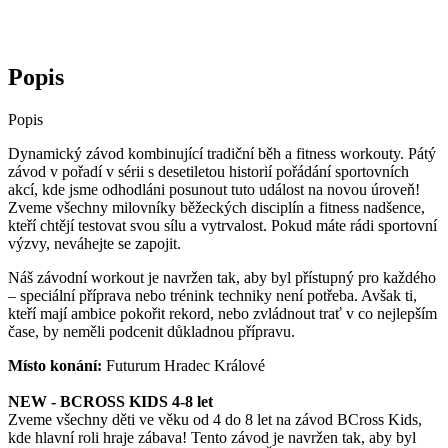
Popis
Popis
Dynamický závod kombinující tradiční běh a fitness workouty. Pátý
závod v pořadí v sérii s desetiletou historií pořádání sportovních
akcí, kde jsme odhodláni posunout tuto událost na novou úroveň!
Zveme všechny milovníky běžeckých disciplín a fitness nadšence,
kteří chtějí testovat svou sílu a vytrvalost. Pokud máte rádi sportovní
výzvy, neváhejte se zapojit.
Náš závodní workout je navržen tak, aby byl přístupný pro každého
– speciální příprava nebo trénink techniky není potřeba. Avšak ti,
kteří mají ambice pokořit rekord, nebo zvládnout trať v co nejlepším
čase, by neměli podcenit důkladnou přípravu.
Místo konání:
Futurum Hradec Králové
NEW - BCROSS KIDS 4-8 let
Zveme všechny děti ve věku od 4 do 8 let na závod BCross Kids,
kde hlavní roli hraje zábava! Tento závod je navržen tak, aby byl