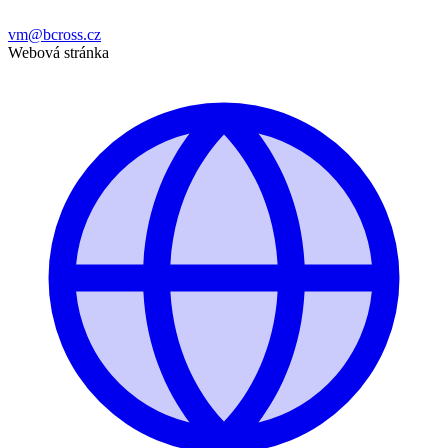
vm@bcross.cz
Webová stránka