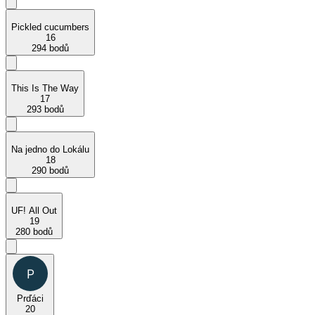
Pickled cucumbers
16
294 bodů
This Is The Way
17
293 bodů
Na jedno do Lokálu
18
290 bodů
UF! All Out
19
280 bodů
Prďáci
20