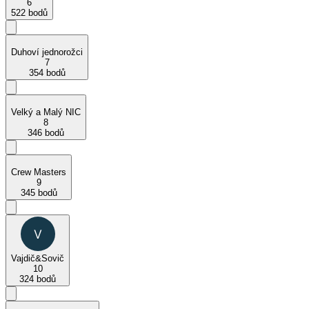
6
522 bodů
Duhoví jednorožci
7
354 bodů
Velký a Malý NIC
8
346 bodů
Crew Masters
9
345 bodů
Vajdič&Sovič
10
324 bodů