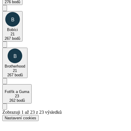
276 bodů
Bobíci
21
267 bodů
Brotherhood
21
267 bodů
Fotřík a Guma
23
262 bodů
Zobrazuji 1 až 23 z 23 výsledků
Nastavení cookies