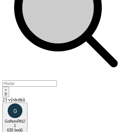
0
23 výsledků
GolfersRfit2
1
635 bodů