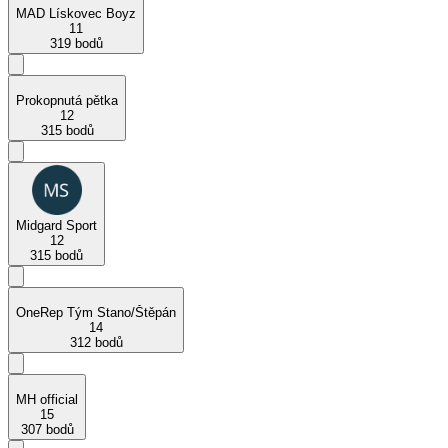
MAD Lískovec Boyz
11
319 bodů
Prokopnutá pětka
12
315 bodů
Midgard Sport
12
315 bodů
OneRep Tým Stano/Štěpán
14
312 bodů
MH official
15
307 bodů