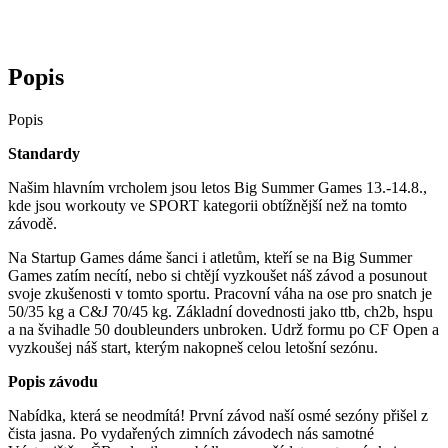
Popis
Popis
Standardy
Našim hlavním vrcholem jsou letos Big Summer Games 13.-14.8.,
kde jsou workouty ve SPORT kategorii obtížnější než na tomto
závodě.
Na Startup Games dáme šanci i atletům, kteří se na Big Summer
Games zatím necítí, nebo si chtějí vyzkoušet náš závod a posunout
svoje zkušenosti v tomto sportu. Pracovní váha na ose pro snatch je
50/35 kg a C&J 70/45 kg. Základní dovednosti jako ttb, ch2b, hspu
a na švihadle 50 doubleunders unbroken. Udrž formu po CF Open a
vyzkoušej náš start, kterým nakopneš celou letošní sezónu.
Popis závodu
Nabídka, která se neodmítá! První závod naší osmé sezóny přišel z
čista jasna. Po vydařených zimních závodech nás samotné