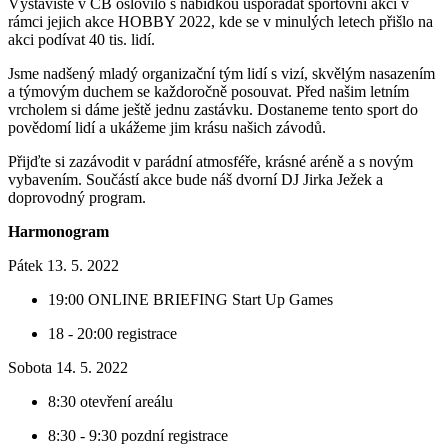
Výstaviště v ČB oslovilo s nabídkou uspořádat sportovní akci v
rámci jejich akce HOBBY 2022, kde se v minulých letech přišlo na
akci podívat 40 tis. lidí.
Jsme nadšený mladý organizační tým lidí s vizí, skvělým nasazením
a týmovým duchem se každoročně posouvat. Před našim letním
vrcholem si dáme ještě jednu zastávku. Dostaneme tento sport do
povědomí lidí a ukážeme jim krásu našich závodů.
Přijďte si zazávodit v parádní atmosféře, krásné aréně a s novým
vybavením. Součástí akce bude náš dvorní DJ Jirka Ježek a
doprovodný program.
Harmonogram
Pátek 13. 5. 2022
19:00 ONLINE BRIEFING Start Up Games
18 - 20:00 registrace
Sobota 14. 5. 2022
8:30 otevření areálu
8:30 - 9:30 pozdní registrace