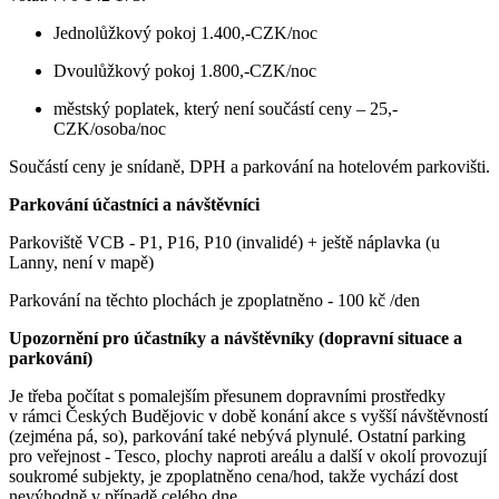
Jednolůžkový pokoj 1.400,-CZK/noc
Dvoulůžkový pokoj 1.800,-CZK/noc
městský poplatek, který není součástí ceny – 25,-
CZK/osoba/noc
Součástí ceny je snídaně, DPH a parkování na hotelovém parkovišti.
Parkování účastníci a návštěvníci
Parkoviště VCB - P1, P16, P10 (invalidé) + ještě náplavka (u
Lanny, není v mapě)
Parkování na těchto plochách je zpoplatněno - 100 kč /den
Upozornění pro účastníky a návštěvníky (dopravní situace a
parkování)
Je třeba počítat s pomalejším přesunem dopravními prostředky
v rámci Českých Budějovic v době konání akce s vyšší návštěvností
(zejména pá, so), parkování také nebývá plynulé. Ostatní parking
pro veřejnost - Tesco, plochy naproti areálu a další v okolí provozují
soukromé subjekty, je zpoplatněno cena/hod, takže vychází dost
nevýhodně v případě celého dne.