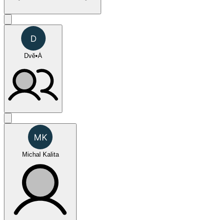
Oktagon Challenge - SPECIAL
Dvě•Á
FUN (týmy ženy)
Michal Kalita