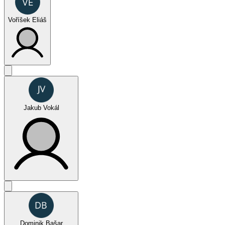
Voříšek Eliáš
Juniors
Jakub Vokál
FUN (jednotlivci muži)
Dominik Bašar