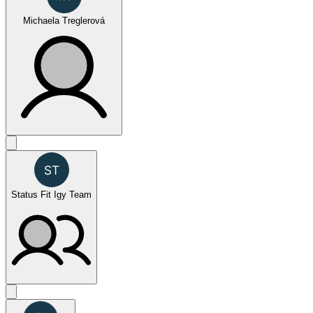
Michaela Treglerová
SPORT (jednotlivci ženy)
Status Fit Igy Team
FUN (týmy mix)