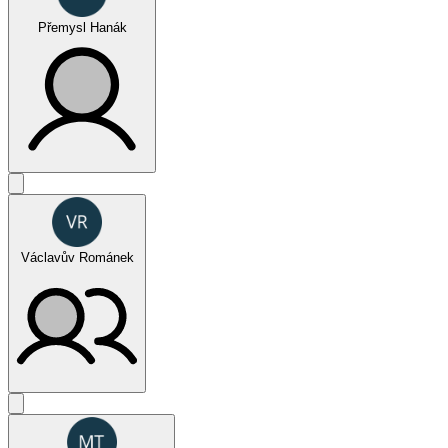
Přemysl Hanák
FUN (jednotlivci muži)
Václavův Románek
SPORT (týmy muži)