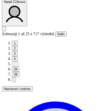
Natali Čížková
Juniors
Zobrazuji 1 až 25 z 717 výsledků
Další
1
2
3
4
...
28
29
Nastavení cookies