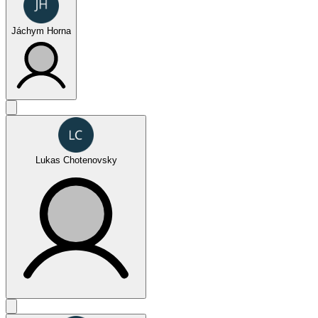
Jáchym Horna
Juniors
Lukas Chotenovsky
Oktagon Challenge - SPECIAL