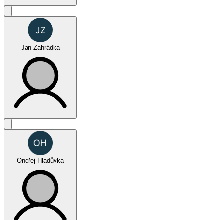
FUN (jednotlivci muži)
Jan Zahrádka
FUN (jednotlivci muži)
Ondřej Hladůvka