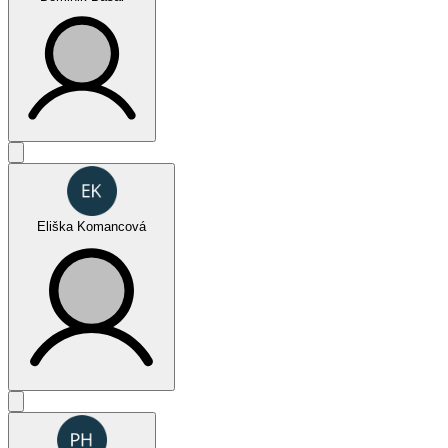
FUN (jednotlivci muži)
Eliška Komancová
SPORT (jednotlivci ženy)