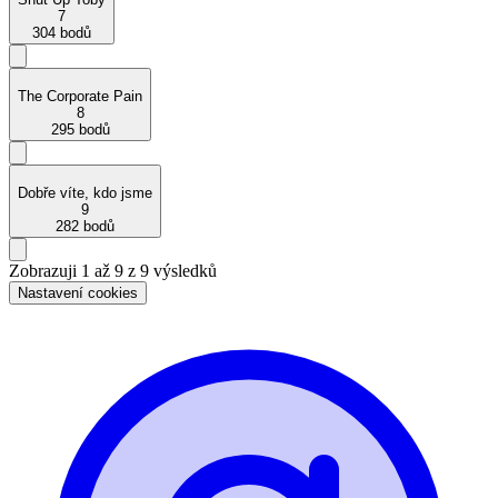
7
304 bodů
The Corporate Pain
8
295 bodů
Dobře víte, kdo jsme
9
282 bodů
Zobrazuji 1 až 9 z 9 výsledků
Nastavení cookies