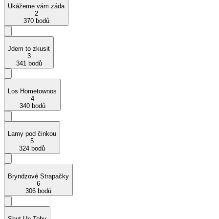
Ukážeme vám záda
2
370 bodů
Jdem to zkusit
3
341 bodů
Los Hometownos
4
340 bodů
Lamy pod činkou
5
324 bodů
Bryndzové Strapačky
6
306 bodů
Shut Up Toby