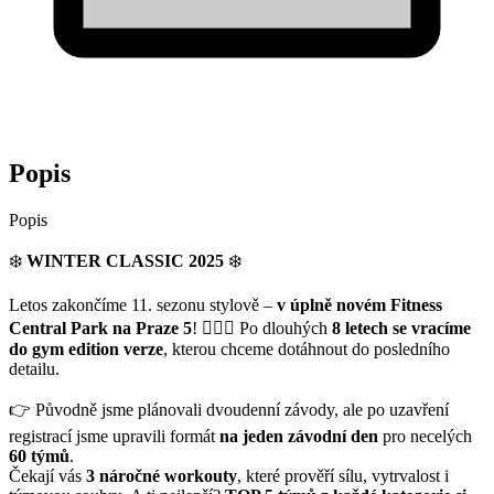
Popis
Popis
❄️
WINTER CLASSIC 2025
❄️
Letos zakončíme 11. sezonu stylově –
v úplně novém Fitness
Central Park na Praze 5
! 🏋️‍♂️✨ Po dlouhých
8 letech se vracíme
do gym edition verze
, kterou chceme dotáhnout do posledního
detailu.
👉 Původně jsme plánovali dvoudenní závody, ale po uzavření
registrací jsme upravili formát
na jeden závodní den
pro necelých
60 týmů
.
Čekají vás
3 náročné workouty
, které prověří sílu, vytrvalost i