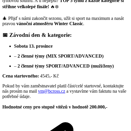
týmovou souhru. A ti nejlepší?
TOP 5 týmů z každé kategorie si
střihne velkolepé finále!
🔥❄️
🎄 Přijď s námi zakončit sezonu, užít si sport na maximum a nasát
pravou
vánoční atmosféru Winter Classic
.
📅 Závodní den & kategorie:
Sobota 13. prosince
–
2 členné týmy (MIX SPORT/ADVANCED)
–
2 členné týmy SPORT/ADVANCED (muži/ženy)
Cena startovného:
4545,- Kč
Pokud by vám zaměstnavatel platil část/celé startovné, kontaktujte
nás prosím na mail
vm@bcross.cz
a vystavíme vám faktutu na vaše
potřebné údaje.
Hodnotné ceny pro stupně vítězů v hodnotě 200.000,-