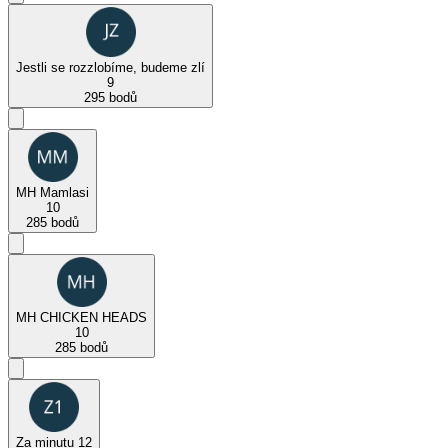
Jestli se rozzlobíme, budeme zlí
9
295 bodů
MH Mamlasi
10
285 bodů
MH CHICKEN HEADS
10
285 bodů
Za minutu 12