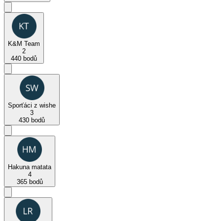
K&M Team
2
440 bodů
Sporťáci z wishe
3
430 bodů
Hakuna matata
4
365 bodů