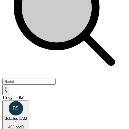
0
16 výsledků
Bubalus 5AM
1
465 bodů