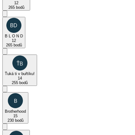
12
265 bodů
B L O N D
12
265 bodů
Ťuká ti v buřtíku!
14
255 bodů
Brotherhood
15
230 bodů