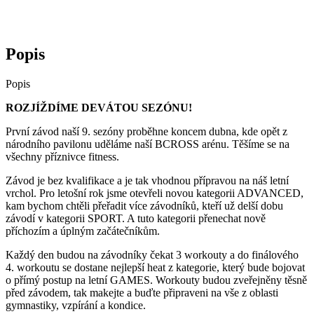
Popis
Popis
ROZJÍŽDÍME DEVÁTOU SEZÓNU!
První závod naší 9. sezóny proběhne koncem dubna, kde opět z
národního pavilonu uděláme naší BCROSS arénu. Těšíme se na
všechny příznivce fitness.
Závod je bez kvalifikace a je tak vhodnou přípravou na náš letní
vrchol. Pro letošní rok jsme otevřeli novou kategorii ADVANCED,
kam bychom chtěli přeřadit více závodníků, kteří už delší dobu
závodí v kategorii SPORT. A tuto kategorii přenechat nově
příchozím a úplným začátečníkům.
Každý den budou na závodníky čekat 3 workouty a do finálového
4. workoutu se dostane nejlepší heat z kategorie, který bude bojovat
o přímý postup na letní GAMES. Workouty budou zveřejněny těsně
před závodem, tak makejte a buďte připraveni na vše z oblasti
gymnastiky, vzpírání a kondice.