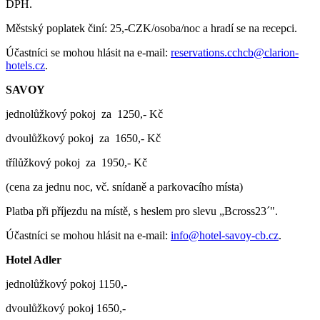
DPH.
Městský poplatek činí: 25,-CZK/osoba/noc a hradí se na recepci.
Účastníci se mohou hlásit na e-mail:
reservations.cchcb@clarion-
hotels.cz
.
SAVOY
jednolůžkový pokoj za 1250,- Kč
dvoulůžkový pokoj za 1650,- Kč
třílůžkový pokoj za 1950,- Kč
(cena za jednu noc, vč. snídaně a parkovacího místa)
Platba při příjezdu na místě, s heslem pro slevu „Bcross23´".
Účastníci se mohou hlásit na e-mail:
info@hotel-savoy-cb.cz
.
Hotel Adler
jednolůžkový pokoj 1150,-
dvoulůžkový pokoj 1650,-