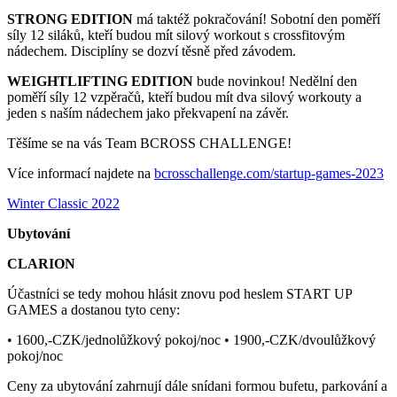
STRONG EDITION
má taktéž pokračování! Sobotní den poměří
síly 12 siláků, kteří budou mít silový workout s crossfitovým
nádechem. Disciplíny se dozví těsně před závodem.
WEIGHTLIFTING EDITION
bude novinkou! Nedělní den
poměří síly 12 vzpěračů, kteří budou mít dva silový workouty a
jeden s naším nádechem jako překvapení na závěr.
Těšíme se na vás Team BCROSS CHALLENGE!
Více informací najdete na
bcrosschallenge.com/startup-games-2023
Winter Classic 2022
Ubytování
CLARION
Účastníci se tedy mohou hlásit znovu pod heslem START UP
GAMES a dostanou tyto ceny:
• 1600,-CZK/jednolůžkový pokoj/noc • 1900,-CZK/dvoulůžkový
pokoj/noc
Ceny za ubytování zahrnují dále snídani formou bufetu, parkování a