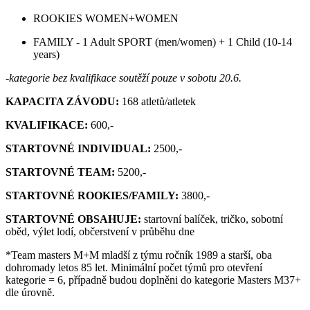
ROOKIES WOMEN+WOMEN
FAMILY - 1 Adult SPORT (men/women) + 1 Child (10-14
years)
-kategorie bez kvalifikace soutěží pouze v sobotu 20.6.
KAPACITA ZÁVODU:
168 atletů/atletek
KVALIFIKACE:
600,-
STARTOVNÉ INDIVIDUAL:
2500,-
STARTOVNÉ TEAM:
5200,-
STARTOVNÉ ROOKIES/FAMILY:
3800,-
STARTOVNÉ OBSAHUJE:
startovní balíček, tričko, sobotní
oběd, výlet lodí, občerstvení v průběhu dne
*Team masters M+M mladší z týmu ročník 1989 a starší, oba
dohromady letos 85 let. Minimální počet týmů pro otevření
kategorie = 6, případně budou doplněni do kategorie Masters M37+
dle úrovně.