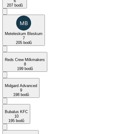
6
207 bodů
Meteleskum Bleskum
7
205 bodů
Reds Crew Milkmakers
8
199 bodů
Midgard Advanced
9
198 bodů
Bubalus KFC
10
195 bodů