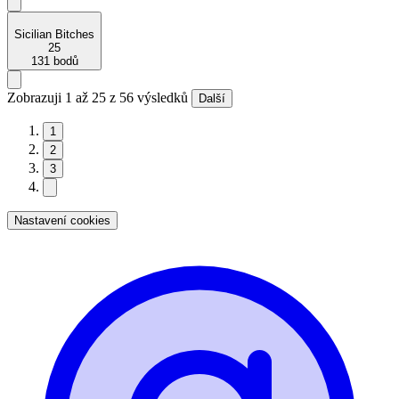
Sicilian Bitches
25
131 bodů
Zobrazuji 1 až 25 z 56 výsledků
Další
1
2
3
Nastavení cookies