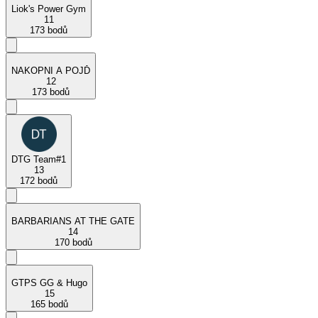
Liok's Power Gym
11
173 bodů
NAKOPNI A POJĎ
12
173 bodů
DTG Team#1
13
172 bodů
BARBARIANS AT THE GATE
14
170 bodů
GTPS GG & Hugo
15
165 bodů