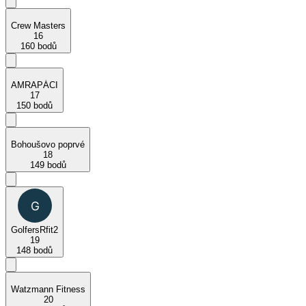
Crew Masters
16
160 bodů
AMRAPÁCI
17
150 bodů
Bohoušovo poprvé
18
149 bodů
GolfersRfit2
19
148 bodů
Watzmann Fitness
20