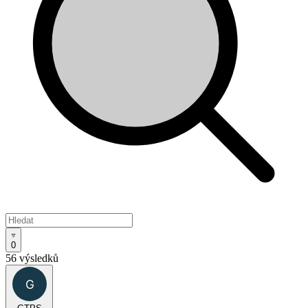
0
56 výsledků