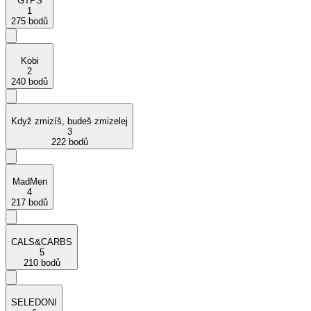
GTPS
1
275 bodů
Kobi
2
240 bodů
Když zmizíš, budeš zmizelej
3
222 bodů
MadMen
4
217 bodů
CALS&CARBS
5
210 bodů
SELEDONI