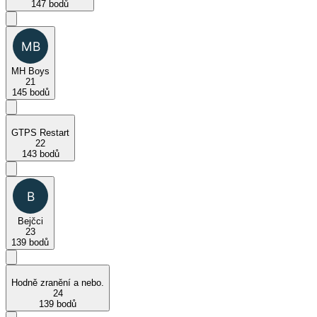
147 bodů
MH Boys
21
145 bodů
GTPS Restart
22
143 bodů
Bejčci
23
139 bodů
Hodně zranění a nebo.
24
139 bodů